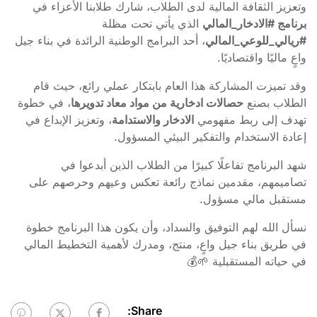
وتعزيز الثقافة المالية لدى الطلاب، شارك طلابنا الأعزاء في
برنامج #الادخار_المالي
الذي يأتي تحت مظلة
#ريالي_للوعي_المالي
، أحد البرامج الوطنية الرائدة في بناء جيل
واعٍ ماليًا واقتصاديًا.
وقد تميزت المشاركة هذا العام بابتكار عملي رائع، حيث قام
الطلاب بصنع
حصالات ادخارية من مواد معاد تدويرها
، في خطوة
تهدف إلى ربط مفهومي
الادخار والاستدامة
، وتعزيز الإبداع في
إعادة الاستخدام والتفكير البيئي المسؤول.
شهد البرنامج تفاعلًا كبيرًا من الطلاب الذين أبدعوا في
تصاميمهم، مقدمين نماذج رائعة تعكس وعيهم وحرصهم على
مستقبل مالي مسؤول.
نسأل الله لهم التوفيق والسداد، وأن يكون هذا البرنامج خطوة
في طريق بناء جيل واعٍ، منتج، ومدرك لأهمية التخطيط المالي
في حياته المستقبلية 🌱💰
Share: